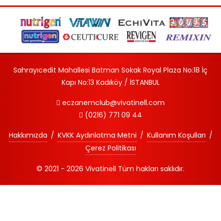
Sahrayıcedit Mahallesi Batman Sokak Royal Plaza No:18 İç
Kapı No:13 Kadıköy / İSTANBUL
eczanemclub@vivatinell.com
(0216) 771 09 44
Hakkımızda
/
KVKK Aydınlatma Metni
/
Kullanım Koşulları
/
Çerez Politikası
© 2021 - 2026
Vivatinell
Tüm hakları saklıdır.